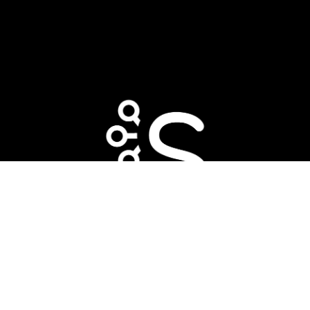
Agenda una Consulta Gratuita
Soluciones
Servicios Administrados
Soporte Técnico (Niveles
L1 a L4)
Consultoría IT