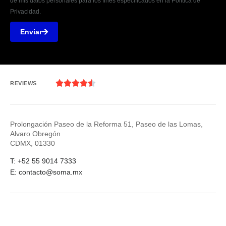
de mis datos personales para los fines especificados en la Política de
Privacidad.
Enviar





REVIEWS
Prolongación Paseo de la Reforma 51, Paseo de las Lomas,
Alvaro Obregón
CDMX, 01330
T: +52 55 9014 7333
E: contacto@soma.mx